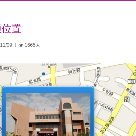
通位置
瀏
11/09
1665人
|
覽
人
數：