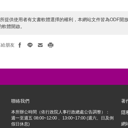
本所提供使用者有文書軟體選擇的權利，本網站文件皆為ODF開
的軟體開啟。
享給朋友
聯絡我們
著
本所辦公時間（依行政院人事行政總處公告調整）：
隱
週一至週五 08:00~12:00 、13:00~17:00 (週六、日及例
網
假日休息)