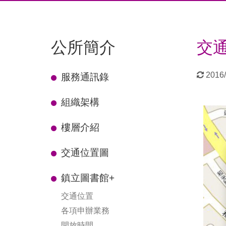
公所簡介
交
更
2016/
服務通訊錄
新
日
組織架構
期：
樓層介紹
交通位置圖
鎮立圖書館
+
交通位置
各項申辦業務
開放時間