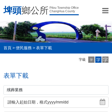
埤頭
鄉公所
Pitou Township Office
ChangHua County
首頁
>
便民服務
>
表單下載
小
中
大
字級
字
字
字
級
級
級
表單下載
起