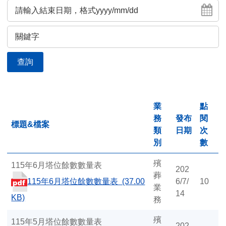
始
結
日
束
曆
日
查詢
曆
業
點
務
發布
閱
標題&檔案
類
日期
次
別
數
殯
115年6月塔位餘數數量表
202
葬
115年6月塔位餘數數量表 (37.00
6/7/
10
業
14
KB)
務
殯
115年5月塔位餘數數量表
202