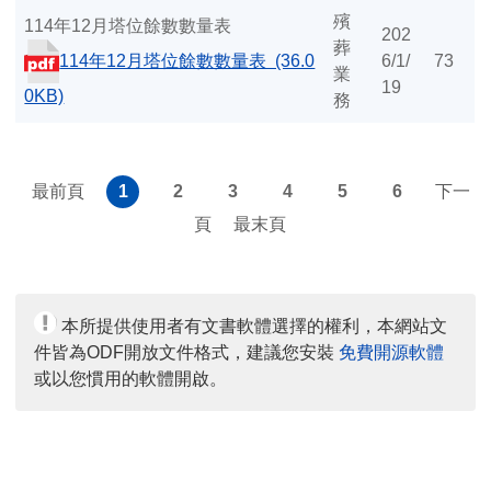
殯
114年12月塔位餘數數量表
202
葬
114年12月塔位餘數數量表 (36.0
6/1/
73
業
19
0KB)
務
最前頁
1
2
3
4
5
6
下一
頁
最末頁
本所提供使用者有文書軟體選擇的權利，本網站文
件皆為ODF開放文件格式，建議您安裝
免費開源軟體
或以您慣用的軟體開啟。