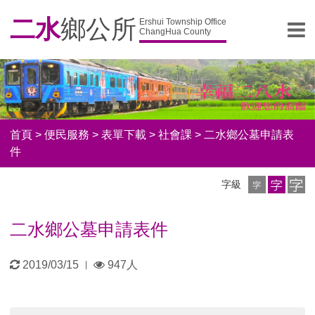
二水
鄉公所
Ershui Township Office
ChangHua County
首頁
>
便民服務
>
表單下載
>
社會課
>
二水鄉公墓申請表
件
小
中
大
字級
字
字
字
級
級
級
二水鄉公墓申請表件
更
瀏
2019/03/15
947人
|
新
覽
日
人
期：
數：