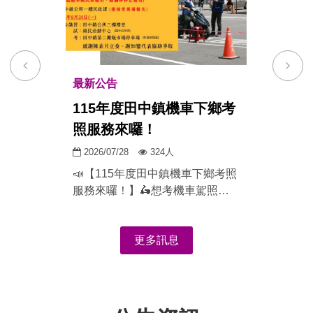
上
下
一
一
最新公告
最新公
項
項
115年度田中鎮機車下鄉考
桃園
照服務來囉！
公所
環境
公
瀏
公
2026/07/28
324人
2026/0
佈
覽
佈
等3案
📣【115年度田中鎮機車下鄉考照
桃園市
日
人
日
服務來囉！】🛵想考機車駕照的
表)
336
期：
數：
期：
田中鄉親們注意啦！🙋‍♀️🙋‍♂️不用特
20號
廠商(
地跑遠，機車下鄉考照服務來到
話：38
解散
更多訊息
田中囉～有需要的民眾記得把握
3821
送達
機會。#限額60人_額滿為止！📌
800193
報名資訊👉 報名時間｜115年8月
定辦
者：彰
4日（二）08:30～12:00👉 報名
期：中
地點｜田中鎮公所1樓民政課👉
號：復區