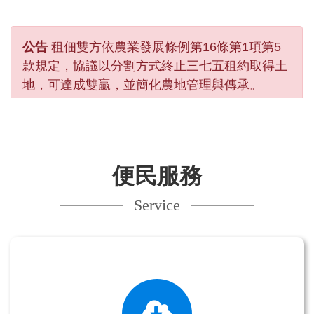
公告
租佃雙方依農業發展條例第16條第1項第5
款規定，協議以分割方式終止三七五租約取得土
地，可達成雙贏，並簡化農地管理與傳承。
公告
(一)毒駕害己更害人。拒絕毒品，嚴禁毒
駕。 (二) 大型車死角看不見，行人保持距離勿貼
便民服務
近。
Service
公告
即日起至115年11月30日止，首次申請以電
子方式傳送彰化縣使用牌照稅、房屋稅、地價稅
等稅單或繳納證明（申辦連結
https://gov.tw/TgR)，並完成驗證者，就有機會
獲得電子禮券。