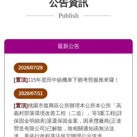
公告資訊
報名名額｜限60人⚠️ 限田中鎮民
號速別
現場報名，額滿為止！🔴08:10、
或保密
Publish
08:10、08:10 號碼牌發放，很重
（3764
要所以說三次📅 考試日期115年8
37643
月24日（一）☎️ 相關洽詢04-
主旨：
8761122 分機235田中鎮公所民政
義村部
最新公告
課 蘇小姐🔎 報名資格、應備文件
追）」
及考照相關注意事項，請參閱活
表)退
動圖片說明。#感謝立法委員_陳
達營造
2026/07/28
素月服務處及鎮民代表_謝如鑾服
通知函
務處協助爭取
法規定
[置頂]
115年度田中鎮機車下鄉考照服務來囉！
助張貼
明：一
2026/07/11
80條
[置頂]
桃園市復興區公所辦理本公所本公所「高
達公告
義村部落環境改善工程（二追）」等3案工程(詳
區公所
保固金明細表)退還保固金案，因承攬廠商(正達
長 蘇佐
營造有限公司)已解散，致相關通知函無法送
達，爰依行政程序法規定辦理公示送達